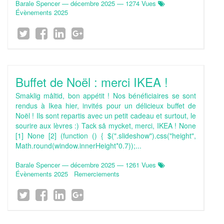
Barale Spencer
—
décembre 2025
— 1274 Vues
Évènements 2025
Buffet de Noël : merci IKEA !
Smaklig måltid, bon appétit ! Nos bénéficiaires se sont
rendus à Ikea hier, invités pour un délicieux buffet de
Noël ! Ils sont repartis avec un petit cadeau et surtout, le
sourire aux lèvres :) Tack så mycket, merci, IKEA ! None
[1] None [2] (function () { $(".slideshow").css("height",
Math.round(window.innerHeight*0.7));...
Barale Spencer
—
décembre 2025
— 1261 Vues
Évènements 2025
Remerciements