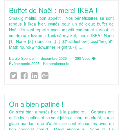
Buffet de Noël : merci IKEA !
Smaklig måltid, bon appétit ! Nos bénéficiaires se sont
rendus à Ikea hier, invités pour un délicieux buffet de
Noël ! Ils sont repartis avec un petit cadeau et surtout, le
sourire aux lèvres :) Tack så mycket, merci, IKEA ! None
[1] None [2] (function () { $(".slideshow").css("height",
Math.round(window.innerHeight*0.7));...
Barale Spencer
—
décembre 2025
— 1260 Vues
Évènements 2025
Remerciements
On a bien patiné !
On s'est bien amusés hier à la patinoire ! Certains ont
enfilé leur patins et se sont jetés à l'eau, ou plutôt, sur la
glace pendant que d'autres se sont réchauffés avec un
bon chocolat chaud... Merci encore à None [1] La