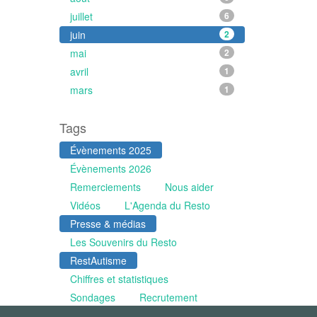
juillet
6
juin
2
mai
2
avril
1
mars
1
Tags
Évènements 2025
Évènements 2026
Remerciements
Nous aider
Vidéos
L'Agenda du Resto
Presse & médias
Les Souvenirs du Resto
RestAutisme
Chiffres et statistiques
Sondages
Recrutement