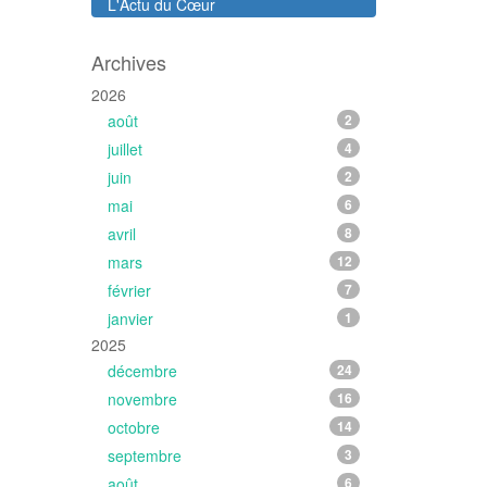
L'Actu du Cœur
Archives
2026
août
2
juillet
4
juin
2
mai
6
avril
8
mars
12
février
7
janvier
1
2025
décembre
24
novembre
16
octobre
14
septembre
3
août
6