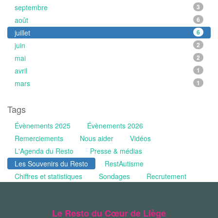
septembre
3
août
6
juillet
6
juin
2
mai
2
avril
1
mars
1
Tags
Évènements 2025
Évènements 2026
Remerciements
Nous aider
Vidéos
L'Agenda du Resto
Presse & médias
Les Souvenirs du Resto
RestAutisme
Chiffres et statistiques
Sondages
Recrutement
Le Resto du Cœur de Liège