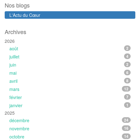
Nos blogs
L'Actu du Cœur
Archives
2026
août
2
juillet
4
juin
2
mai
6
avril
8
mars
12
février
7
janvier
1
2025
décembre
24
novembre
16
octobre
14