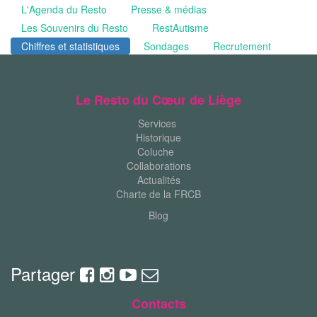
L'Agenda du Resto
Presse & médias
Les Souvenirs du Resto
RestAutisme
Chiffres et statistiques
Sondages
Recrutement
Le Resto du Cœur de Liège
Services
Historique
Coluche
Collaborations
Actualités
Charte de la FRCB
Blog
Partager
Contacts