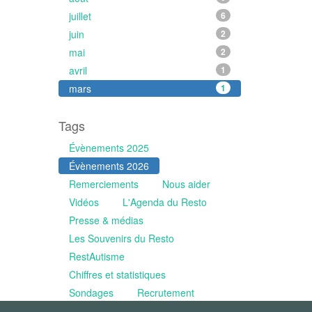
juillet
6
juin
2
mai
2
avril
1
mars
1
Tags
Évènements 2025
Évènements 2026
Remerciements
Nous aider
Vidéos
L'Agenda du Resto
Presse & médias
Les Souvenirs du Resto
RestAutisme
Chiffres et statistiques
Sondages
Recrutement